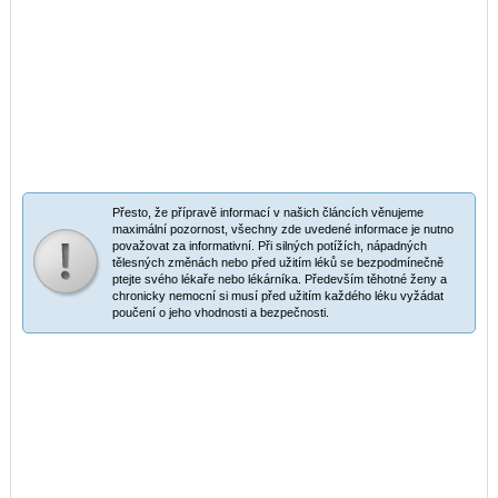
Přesto, že přípravě informací v našich článcích věnujeme
maximální pozornost, všechny zde uvedené informace je nutno
považovat za informativní. Při silných potížích, nápadných
tělesných změnách nebo před užitím léků se bezpodmínečně
ptejte svého lékaře nebo lékárníka. Především těhotné ženy a
chronicky nemocní si musí před užitím každého léku vyžádat
poučení o jeho vhodnosti a bezpečnosti.