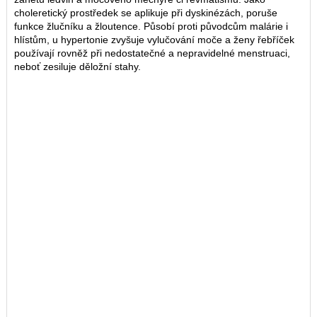
choleretický prostředek se aplikuje při dyskinézách, poruše
funkce žlučníku a žloutence. Působí proti původcům malárie i
hlístům, u hypertonie zvyšuje vylučování moče a ženy řebříček
používají rovněž při nedostatečné a nepravidelné menstruaci,
neboť zesiluje děložní stahy.