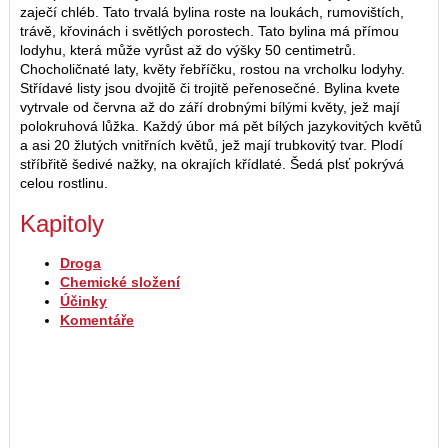
zaječí chléb. Tato trvalá bylina roste na loukách, rumovištích,
trávě, křovinách i světlých porostech. Tato bylina má přímou
lodyhu, která může vyrůst až do výšky 50 centimetrů.
Chocholičnaté laty, květy řebříčku, rostou na vrcholku lodyhy.
Střídavé listy jsou dvojitě či trojitě peřenosečné. Bylina kvete
vytrvale od června až do září drobnými bílými květy, jež mají
polokruhová lůžka. Každý úbor má pět bílých jazykovitých květů
a asi 20 žlutých vnitřních květů, jež mají trubkovitý tvar. Plodí
stříbřitě šedivé nažky, na okrajích křídlaté. Šedá plsť pokrývá
celou rostlinu.
Kapitoly
Droga
Chemické složení
Účinky
Komentáře