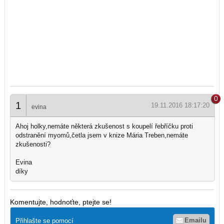
0
1
19.11.2016 18:17:20
evina
Ahoj holky,nemáte některá zkušenost s koupelí řebříčku proti
odstranění myomů,četla jsem v knize Mária Treben,nemáte
zkušenosti?
Evina
díky
Komentujte, hodnoťte, ptejte se!
Emailu
Přihlašte se pomocí