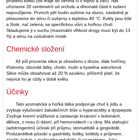
průběhu květu (od máje do června či v srpnu a září). Nať
uřízneme 20 centimetrů od vrcholu a dřevnaté části k sušení
nepoužijeme. Prvních pět hodin sušíme na slunci, následně je
přesuneme do stínu či sušárny s teplotou 40 °C. Květy jsou bílé
a žluté, nať zelená, se specifickou vůní a hořkou chutí.
Skladujeme ji v suchu (maximální vlhkost drogy musí být do 13
%) a stínu na vzdušném místě.
Chemické složení
Až půl procenta silice je obsaženo v droze, dále hořčiny,
třísloviny, slizovité látky, cholin, inulin a kyselina askorbová.
Silice může obsahovat až 20 % azulénu, přičemž platí, že
nejvíce ho je vždy v době květu.
Účinky
Tato aromatická a hořká látka podporuje chuť k jídlu a
zvyšuje vylučování žaludečních šťáv u hyperacidity a dyspepsie.
Zvyšuje krevní srážlivost a zastavuje krvácení v ledvinách,
děloze, z nosu či dásní, při hemoroidech i u rány. Má stahující
(adstringentní) účinek při průjmu, stomatitidě a gingivitidě.
Protizánětlivě působí u gastritidy, koliky, kolitidy s průjmem,
zánětu ledvin a močového měchýře či revmatismu. Jako