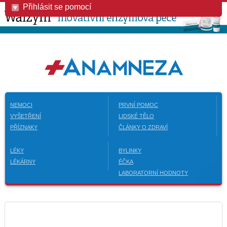
Přihlásit se pomocí
NEMOCI
PRVNÍ POMOC
VYŠETŘENÍ
LIDSKÉ TĚLO
PŘÍZNAKY
ČLÁNKY O ZDRAVÍ
LÉKY
BYLINKY
LÉKÁRNY
ÉČKA
LABORATORNÍ HODNOTY