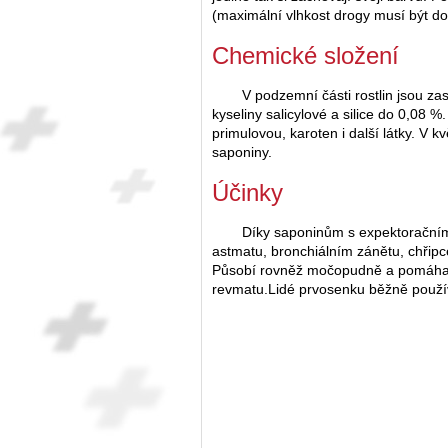
(maximální vlhkost drogy musí být d
Chemické složení
V podzemní části rostlin jsou za
kyseliny salicylové a silice do 0,08
primulovou, karoten i další látky. V k
saponiny.
Účinky
Díky saponinům s expektoračním
astmatu, bronchiálním zánětu, chřipce 
Působí rovněž močopudně a pomáhají n
revmatu.Lidé prvosenku běžně používa