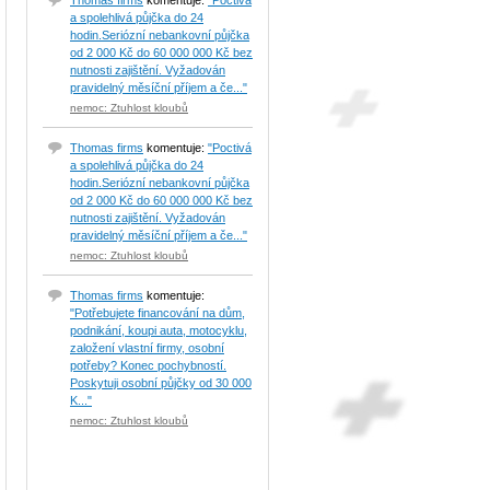
Thomas firms
komentuje:
"Poctivá
a spolehlivá půjčka do 24
hodin.Seriózní nebankovní půjčka
od 2 000 Kč do 60 000 000 Kč bez
nutnosti zajištění. Vyžadován
pravidelný měsíční příjem a če..."
nemoc: Ztuhlost kloubů
Thomas firms
komentuje:
"Poctivá
a spolehlivá půjčka do 24
hodin.Seriózní nebankovní půjčka
od 2 000 Kč do 60 000 000 Kč bez
nutnosti zajištění. Vyžadován
pravidelný měsíční příjem a če..."
nemoc: Ztuhlost kloubů
Thomas firms
komentuje:
"Potřebujete financování na dům,
podnikání, koupi auta, motocyklu,
založení vlastní firmy, osobní
potřeby? Konec pochybností.
Poskytuji osobní půjčky od 30 000
K..."
nemoc: Ztuhlost kloubů