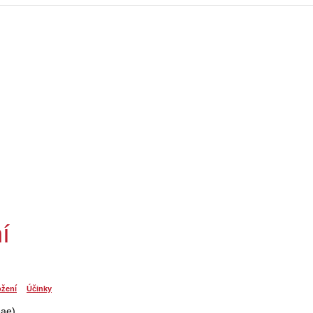
í
ožení
Účinky
eae)