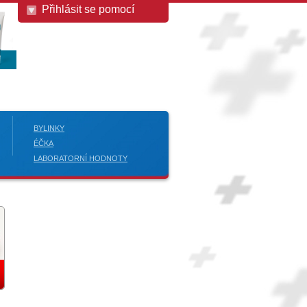
Přihlásit se pomocí
BYLINKY
ÉČKA
LABORATORNÍ HODNOTY