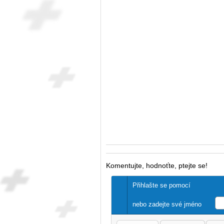
Komentujte, hodnoťte, ptejte se!
Přihlašte se pomocí
nebo zadejte své jméno