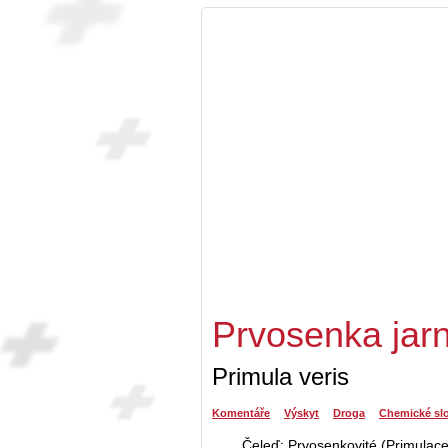
Prvosenka jarn
Primula veris
Komentáře
Výskyt
Droga
Chemické sl
Čeleď: Prvosenkovité (Primulac