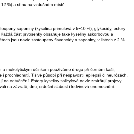
o 12 %) a stínu na vzdušném místě.
stoupeny saponiny (kyselina primulová v 5−10 %), glykosidy, estery
 %. Každá část prvosenky obsahuje také kyseliny askorbovou a
větech jsou navíc zastoupeny flavonoidy a saponiny, v listech z 2 %
 a mukolytickým účinkem používáme drogu při černém kašli,
i prochladnutí. Tišivě působí při nespavosti, epilepsii či neurózách.
a odtučnění. Estery kyseliny salicylové navíc zmírňují projevy
li na závratě, dnu, srdeční slabost i ledvinová onemocnění.