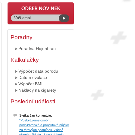
Poradny
Poradna Hojení ran
Kalkulačky
Výpočet data porodu
Datum ovulace
Výpočet BMI
Náklady na cigarety
Poslední události
Stetka Jan komentuje:
"Poskytujeme osobní,
podnikatelské a projektové půjčky
za férových podmínek. Žádné
skryté náklady - jasná dohoda