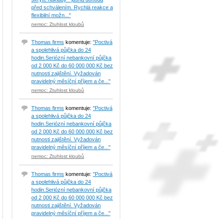
před schválením. Rychlá reakce a
flexibilní možn..."
nemoc: Ztuhlost kloubů
Thomas firms
komentuje:
"Poctivá
a spolehlivá půjčka do 24
hodin.Seriózní nebankovní půjčka
od 2 000 Kč do 60 000 000 Kč bez
nutnosti zajištění. Vyžadován
pravidelný měsíční příjem a če..."
nemoc: Ztuhlost kloubů
Thomas firms
komentuje:
"Poctivá
a spolehlivá půjčka do 24
hodin.Seriózní nebankovní půjčka
od 2 000 Kč do 60 000 000 Kč bez
nutnosti zajištění. Vyžadován
pravidelný měsíční příjem a če..."
nemoc: Ztuhlost kloubů
Thomas firms
komentuje:
"Poctivá
a spolehlivá půjčka do 24
hodin.Seriózní nebankovní půjčka
od 2 000 Kč do 60 000 000 Kč bez
nutnosti zajištění. Vyžadován
pravidelný měsíční příjem a če..."