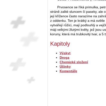
Prvosence se říká primulka, petrk
stráně zalité sluncem či paseky, ale 
její křížence často narazíme na zahrád
z oddenku. Ten je krátký a má světle
vytvářejí růžici, mají podlouhlý a vejč
máji velkými žlutými květy, jež jsou u
koruny, která má trubkovitý tvar, a 5
Kapitoly
Výskyt
Droga
Chemické složení
Účinky
Komentáře