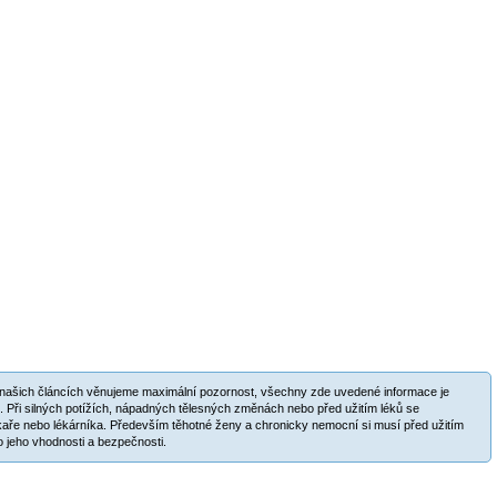
v našich článcích věnujeme maximální pozornost, všechny zde uvedené informace je
. Při silných potížích, nápadných tělesných změnách nebo před užitím léků se
aře nebo lékárníka. Především těhotné ženy a chronicky nemocní si musí před užitím
 jeho vhodnosti a bezpečnosti.