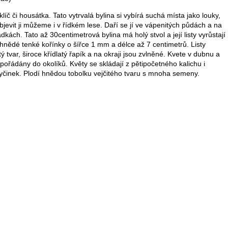
líč či housátka. Tato vytrvalá bylina si vybírá suchá místa jako louky,
objevit ji můžeme i v řídkém lese. Daří se jí ve vápenitých půdách a na
kách. Tato až 30centimetrová bylina má holý stvol a její listy vyrůstají
 hnědé tenké kořínky o šířce 1 mm a délce až 7 centimetrů. Listy
itý tvar, široce křídlatý řapík a na okraji jsou zvlněné. Kvete v dubnu a
spořádány do okolíků. Květy se skládají z pětipočetného kalichu i
 tyčinek. Plodí hnědou tobolku vejčitého tvaru s mnoha semeny.