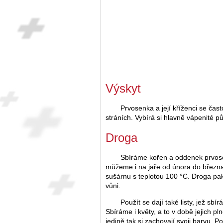
Výskyt
Prvosenka a její kříženci se čas
stráních. Vybírá si hlavně vápenité p
Droga
Sbíráme kořen a oddenek prvosenk
můžeme i na jaře od února do března
sušárnu s teplotou 100 °C. Droga pak
vůni.
Použít se dají také listy, jež sb
Sbíráme i květy, a to v době jejich pl
jedině tak si zachovají svoji barvu. P