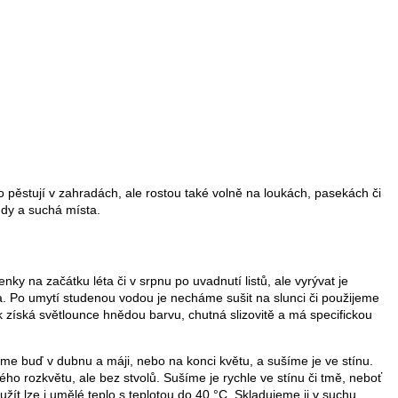
to pěstují v zahradách, ale rostou také volně na loukách, pasekách či
ůdy a suchá místa.
y na začátku léta či v srpnu po uvadnutí listů, ale vyrývat je
. Po umytí studenou vodou je necháme sušit na slunci či použijeme
 získá světlounce hnědou barvu, chutná slizovitě a má specifickou
íráme buď v dubnu a máji, nebo na konci květu, a sušíme je ve stínu.
ného rozkvětu, ale bez stvolů. Sušíme je rychle ve stínu či tmě, neboť
oužít lze i umělé teplo s teplotou do 40 °C. Skladujeme ji v suchu