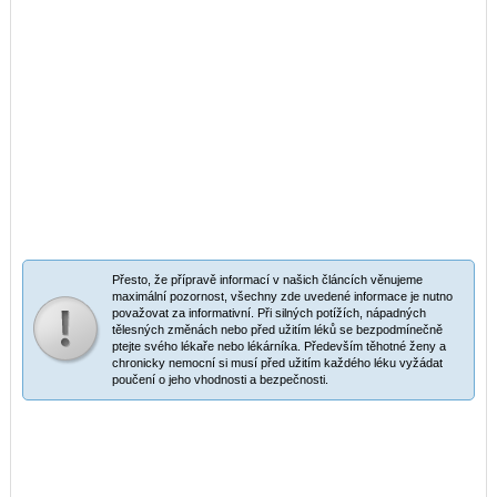
Přesto, že přípravě informací v našich článcích věnujeme
maximální pozornost, všechny zde uvedené informace je nutno
považovat za informativní. Při silných potížích, nápadných
tělesných změnách nebo před užitím léků se bezpodmínečně
ptejte svého lékaře nebo lékárníka. Především těhotné ženy a
chronicky nemocní si musí před užitím každého léku vyžádat
poučení o jeho vhodnosti a bezpečnosti.