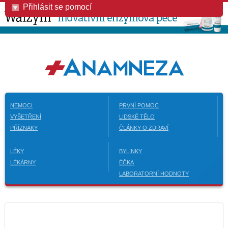
Přihlásit se pomocí
NEMOCI
PRVNÍ POMOC
VYŠETŘENÍ
LIDSKÉ TĚLO
PŘÍZNAKY
ČLÁNKY O ZDRAVÍ
LÉKY
BYLINKY
LÉKÁRNY
ÉČKA
LABORATORNÍ HODNOTY