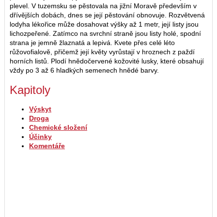
plevel. V tuzemsku se pěstovala na jižní Moravě především v
dřívějších dobách, dnes se její pěstování obnovuje. Rozvětvená
lodyha lékořice může dosahovat výšky až 1 metr, její listy jsou
lichozpeřené. Zatímco na svrchní straně jsou listy holé, spodní
strana je jemně žlaznatá a lepivá. Kvete přes celé léto
růžovofialově, přičemž její květy vyrůstají v hroznech z paždí
horních listů. Plodí hnědočervené kožovité lusky, které obsahují
vždy po 3 až 6 hladkých semenech hnědé barvy.
Kapitoly
Výskyt
Droga
Chemické složení
Účinky
Komentáře