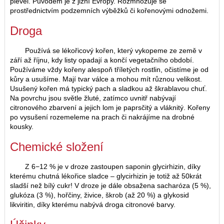
plevel. Původem je z jižní Evropy. Rozmnožuje se
prostřednictvím podzemních výběžků či kořenovými odnožemi.
Droga
Používá se lékořicový kořen, který vykopeme ze země v
září až říjnu, kdy listy opadají a končí vegetačního období.
Používáme vždy kořeny alespoň tříletých rostlin, očistíme je od
kůry a usušíme. Mají tvar válce a mohou mít různou velikost.
Usušený kořen má typický pach a sladkou až škrablavou chuť.
Na povrchu jsou světle žluté, zatímco uvnitř nabývají
citronového zbarvení a jejich lom je paprsčitý a vláknitý. Kořeny
po vysušení rozemeleme na prach či nakrájíme na drobné
kousky.
Chemické složení
Z 6−12 % je v droze zastoupen saponin glycirhizin, díky
kterému chutná lékořice sladce – glycirhizin je totiž až 50krát
sladší než bílý cukr! V droze je dále obsažena sacharóza (5 %),
glukóza (3 %), hořčiny, živice, škrob (až 20 %) a glykosid
likviritin, díky kterému nabývá droga citronové barvy.