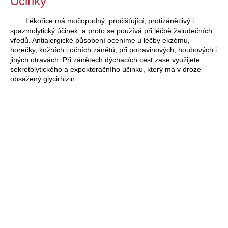
Účinky
Lékořice má močopudný, pročišťující, protizánětlivý i
spazmolytický účinek, a proto se používá při léčbě žaludečních
vředů. Antialergické působení oceníme u léčby ekzému,
horečky, kožních i očních zánětů, při potravinových, houbových i
jiných otravách. Při zánětech dýchacích cest zase využijete
sekretolytického a expektoračního účinku, který má v droze
obsažený glycirhizin.