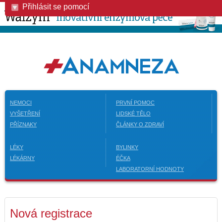
Přihlásit se pomocí
NEMOCI
PRVNÍ POMOC
VYŠETŘENÍ
LIDSKÉ TĚLO
PŘÍZNAKY
ČLÁNKY O ZDRAVÍ
LÉKY
BYLINKY
LÉKÁRNY
ÉČKA
LABORATORNÍ HODNOTY
Nová registrace