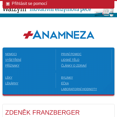
Přihlásit se pomocí
NEMOCI
PRVNÍ POMOC
VYŠETŘENÍ
LIDSKÉ TĚLO
PŘÍZNAKY
ČLÁNKY O ZDRAVÍ
LÉKY
BYLINKY
LÉKÁRNY
ÉČKA
LABORATORNÍ HODNOTY
ZDENĚK FRANZBERGER