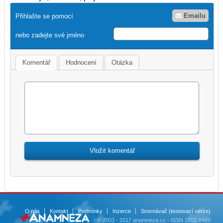
Emailu
Přihlašte se pomocí
nebo zadejte své jméno
Komentář
Hodnocení
Otázka
O nás
Kontakt
Podmínky
Inzerce
Srovnávač (testovací verze)
© 2003 - 2017 anamneza.cz - ISSN 1802-8489