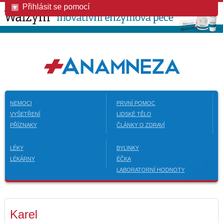
Přihlásit se pomocí
NEMOCI
PRVNÍ POMOC
VYŠETŘENÍ
LIDSKÉ TĚLO
PŘÍZNAKY
ČLÁNKY O ZDRAVÍ
LÉKY
BYLINKY
LÉKÁRNY
ÉČKA
LABORATORNÍ HODNOTY
Karel