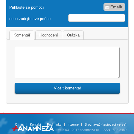
Emailu
Přihlašte se pomocí
nebo zadejte své jméno
Komentář
Hodnocení
Otázka
O nás
Kontakt
Podmínky
Inzerce
Srovnávač (testovací verze)
© 2003 - 2017 anamneza.cz - ISSN 1802-8489