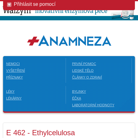
Přihlásit se pomocí
NEMOCI
PRVNÍ POMOC
VYŠETŘENÍ
LIDSKÉ TĚLO
PŘÍZNAKY
ČLÁNKY O ZDRAVÍ
LÉKY
BYLINKY
LÉKÁRNY
ÉČKA
LABORATORNÍ HODNOTY
E 462 - Ethylcelulosa