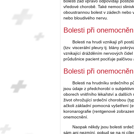
bolesti zad vpravo odpovídají postiže
vředové chorobě. Také nemoci slinivk
oboustrannou bolest v zádech nebo v
nebo bloudivého nervu.
Bolesti při onemocněn
Bolesti na hrudi vznikají při post
(tzv. viscerální pleury tj. blány pokrý
vznikající drážděním nervových čidel r
průdušnice pacient pociťuje palčivou a
Bolesti při onemocněn
Bolesti na hrudníku srdečního p
jsou údaje z předchorobí o subjektiv
oborech vnitřního lékařství a dalšíc
život ohrožující srdeční chorobou (t
ačkoli základní pomocná vyšetření (e
koronarografie (rentgenové zobrazení
onemocnění.
Naopak někdy jsou bolesti srdeč
sám ani nezmíní, pokud se na ni cíl