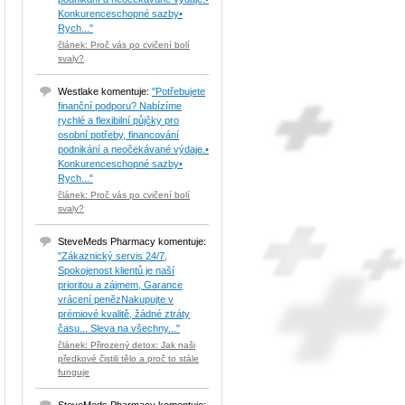
Konkurenceschopné sazby•
Rych..."
článek: Proč vás po cvičení bolí
svaly?
Westlake komentuje:
"Potřebujete
finanční podporu? Nabízíme
rychlé a flexibilní půjčky pro
osobní potřeby, financování
podnikání a neočekávané výdaje.•
Konkurenceschopné sazby•
Rych..."
článek: Proč vás po cvičení bolí
svaly?
SteveMeds Pharmacy komentuje:
"Zákaznický servis 24/7,
Spokojenost klientů je naší
prioritou a zájmem, Garance
vrácení penězNakupujte v
prémiové kvalitě, žádné ztráty
času... Sleva na všechny..."
článek: Přirozený detox: Jak naši
předkové čistili tělo a proč to stále
funguje