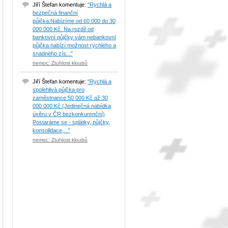
Jiří Štefan komentuje:
"Rychlá a
bezpečná finanční
půjčka.Nabízíme od 60 000 do 30
000 000 Kč. Na rozdíl od
bankovní půjčky vám nebankovní
půjčka nabízí možnost rychlého a
snadného zís..."
nemoc: Ztuhlost kloubů
Jiří Štefan komentuje:
"Rychlá a
spolehlivá půjčka pro
zaměstnance 50 000 Kč až 30
000 000 Kč.(Jedinečná nabídka
úvěru v ČR bezkonkurenční)
Postaráme se - splátky, půjčky,
konsolidace,..."
nemoc: Ztuhlost kloubů