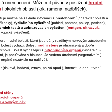
ná onemocnění. Může mít původ v postižení
hrudní
ů
i okolních oblastí (krk, ramena, nadbřišek).
tí je možné na základě informací z
předchorobí
(charakter bolesti a
říznaky),
fyzikálního vyšetření
(pohled, pohmat, poklep, poslech),
orních testů
a
zobrazovacích vyšetření
(
rentgen
,
ultrazvuk
,
skopické vyšetření).
kteru hrudní bolesti, které jsou dány rozdílným nervovým zásobením
ž bolest vychází. Bolest
hrudní stěny
je ohraničená a dobře
rchově. Bolest vycházející z
nitrohrudních orgánů
(viscerální -
zní, je pociťována v hloubce. Je vedena útrobními (vegetativními)
h orgánů nezávisle na naší vůli.
r (tlaková, bodavá, vrtavá, pálivá apod.), intenzitu a dobu trvaní
ní stěny
hacích orgánů
e a velkých cév
u