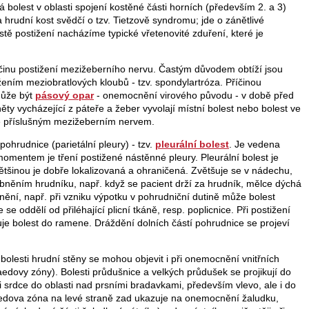
á bolest v oblasti spojení kostěné části horních (především 2. a 3)
hrudní kost svědčí o tzv. Tietzově syndromu; jde o zánětlivé
ě postižení nacházíme typické vřetenovité zduření, které je
říčinu postižení mezižeberního nervu. Častým důvodem obtíží jsou
žením meziobratlových kloubů - tzv. spondylartróza. Příčinou
může být
pásový opar
- onemocnění virového původu - v době před
ty vycházející z páteře a žeber vyvolají místní bolest nebo bolest ve
né příslušným mezižeberním nervem.
pohrudnice (parietální pleury) - tzv.
pleurální bolest
. Je vedena
omentem je tření postižené nástěnné pleury. Pleurální bolest je
tšinou je dobře lokalizovaná a ohraničená. Zvětšuje se v nádechu,
nehybněním hrudníku, např. když se pacient drží za hrudník, mělce dýchá
ění, např. při vzniku výpotku v pohrudniční dutině může bolest
e oddělí od přiléhající plicní tkáně, resp. poplicnice. Při postižení
luje bolest do ramene. Dráždění dolních částí pohrudnice se projeví
olesti hrudní stěny se mohou objevit i při onemocnění vnitřních
aedovy zóny). Bolesti průdušnice a velkých průdušek se projikují do
sti srdce do oblasti nad prsními bradavkami, především vlevo, ale i do
edova zóna na levé straně zad ukazuje na onemocnění žaludku,