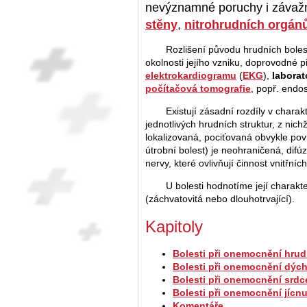
nevýznamné poruchy i závaž
stěny
,
nitrohrudních orgán
Rozlišení původu hrudních boles
okolnosti jejího vzniku, doprovodné p
elektrokardiogramu
(
EKG
),
laborat
počítačová tomografie
, popř. endo
Existují zásadní rozdíly v chara
jednotlivých hrudních struktur, z nich
lokalizovaná, pociťovaná obvykle pov
útrobní bolest) je neohraničená, difú
nervy, které ovlivňují činnost vnitřníc
U bolesti hodnotíme její charakte
(záchvatovitá nebo dlouhotrvající).
Kapitoly
Bolesti při onemocnění hrud
Bolesti při onemocnění dýc
Bolesti při onemocnění srdc
Bolesti při onemocnění jícn
Komentáře