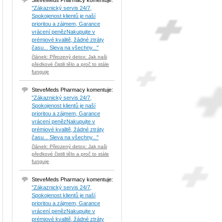
SteveMeds Pharmacy komentuje:
"Zákaznický servis 24/7,
Spokojenost klientů je naší
prioritou a zájmem, Garance
vrácení penězNakupujte v
prémiové kvalitě, žádné ztráty
času... Sleva na všechny..."
článek: Přirozený detox: Jak naši
předkové čistili tělo a proč to stále
funguje
SteveMeds Pharmacy komentuje:
"Zákaznický servis 24/7,
Spokojenost klientů je naší
prioritou a zájmem, Garance
vrácení penězNakupujte v
prémiové kvalitě, žádné ztráty
času... Sleva na všechny..."
článek: Přirozený detox: Jak naši
předkové čistili tělo a proč to stále
funguje
SteveMeds Pharmacy komentuje:
"Zákaznický servis 24/7,
Spokojenost klientů je naší
prioritou a zájmem, Garance
vrácení penězNakupujte v
prémiové kvalitě, žádné ztráty