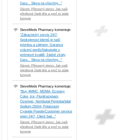
času... Sleva na všechny..."
článek: Přirozený detox: Jak naši
předkové čistili tělo a proč to stále
funguje
SteveMeds Pharmacy komentuje:
"Zákaznický servis 24/7,
Spokojenost klientů je naší
prioritou a zájmem, Garance
vrácení penězNakupujte v
prémiové kvalitě, žádné ztráty
času... Sleva na všechny..."
článek: Přirozený detox: Jak naši
předkové čistili tělo a proč to stále
funguje
SteveMeds Pharmacy komentuje:
"Buy 4MMC, MDMA, Ecstasy,
Coke, Ice, Flunitrazepam,
Ozempic, Nembutal Pentobarbital
Sodium 250ml, Potassium
Cyanide PowderCustomer service
open 24/7, Client Sati..."
článek: Přirozený detox: Jak naši
předkové čistili tělo a proč to stále
funguje