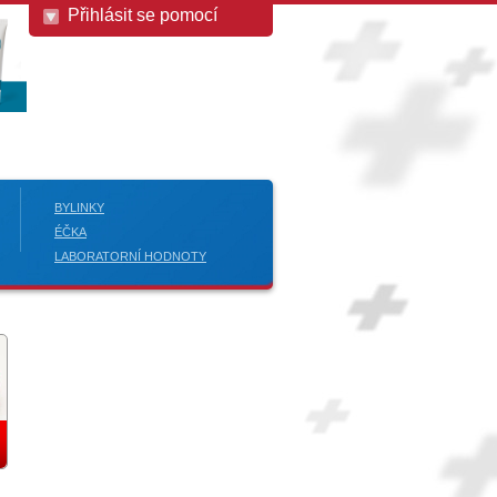
Přihlásit se pomocí
BYLINKY
ÉČKA
LABORATORNÍ HODNOTY