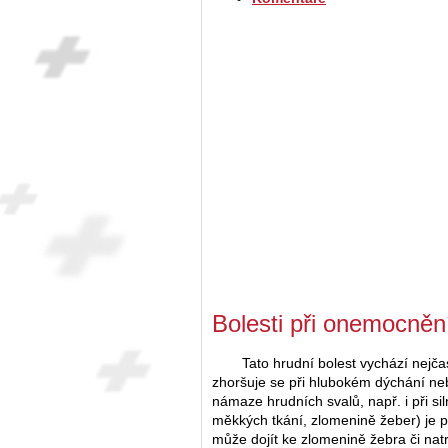
Bolesti při onemocněn
Tato hrudní bolest vychází nejčas
zhoršuje se při hlubokém dýchání neb
námaze hrudních svalů, např. i při s
měkkých tkání, zlomenině žeber) je p
může dojít ke zlomenině žebra či nat