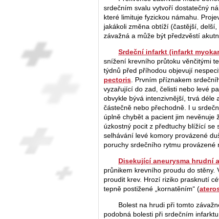
srdečním svalu vytvoří dostatečný náh
které limituje fyzickou námahu. Proj
jakákoli změna obtíží (častější, delší
závažná a může být předzvěstí akut
Srdeční infarkt (infarkt myok
snížení krevního průtoku věnčitými te
týdnů před příhodou objevují nespeci
pectoris
. Prvním příznakem srdečního
vyzařující do zad, čelisti nebo levé 
obvykle bývá intenzivnější, trvá déle
částečně nebo přechodně. I u srdeční
úplně chybět a pacient jim nevěnuje 
úzkostný pocit z předtuchy blížící se
selhávání levé komory provázené duš
poruchy srdečního rytmu provázené
Disekující aneurysma hrudní a
průnikem krevního proudu do stěny. V
proudit krev. Hrozí riziko prasknutí
tepně postižené „kornatěním“ (
atero
Bolest na hrudi při tomto závažn
podobná bolesti při srdečním infarktu.