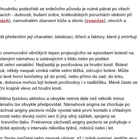
 hrudníku podezřelé ze srdečního původu je nutné pátrat po všech
cích - dušnosti, bušení srdce, krátkodobých poruchách vědomí při
pách
), namodralém zbarvení kůže a sliznic (
cyanóze
), otocích a
t především její charakter, lokalizaci, šíření a faktory, které ji zmírňují
 onemocnění věnčitých tepen projevujícího se epizodami bolestí na
vyvolanými námahou a ustávajícími v klidu nebo po podání
di velmi variabilní. Nejčastěji je pociťována za hrudní kostí. Bolest
pá; někdy naopak vzniká náhle velmi těžká, zdrcující bolest. Může
 levé horní končetiny až do prstů, nebo přímo do zad, do krku,
že, dokonce mohou být bolesti pociťovány i v nadbřišku. Méně často se
ční krajině vlevo od hrudní kosti.
štěna fyzickou aktivitou a obvykle netrvá déle než několik minut.
a námahu lze obvykle předpovídat. Námahová angina se zhoršuje po
 Záchvat anginy pectoris může vyvolat také první kontakt s chladným
sti nebo divoký noční sen či jiný silný zážitek, spojený se
 krevního tlaku. Frekvence záchvatů anginy pectoris se pohybuje v
cké epizody v intervalu několika týdnů, měsíců nebo i let.
ivota narůstat nebo naopak ubývat, až i úplně vymizet, jestliže se v