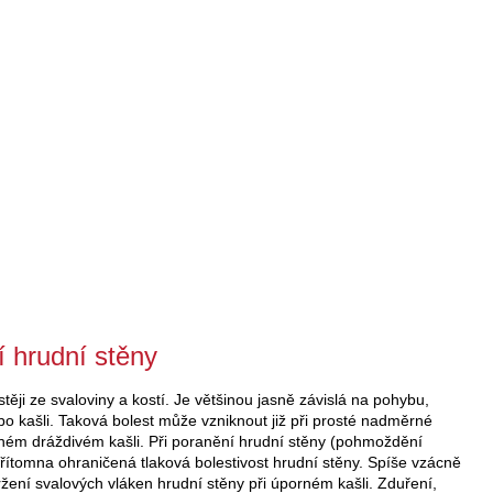
í hrudní stěny
těji ze svaloviny a kostí. Je většinou jasně závislá na pohybu,
o kašli. Taková bolest může vzniknout již při prosté nadměrné
ilném dráždivém kašli. Při poranění hrudní stěny (pohmoždění
řítomna ohraničená tlaková bolestivost hrudní stěny. Spíše vzácně
ržení svalových vláken hrudní stěny při úporném kašli. Zduření,