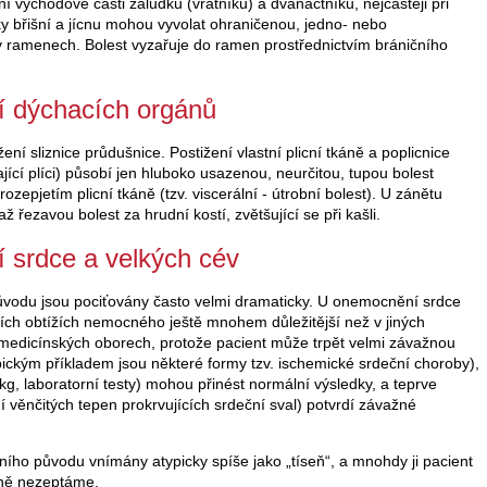
ní východové části žaludku (vrátníku) a dvanáctníku, nejčastěji při
y břišní a jícnu mohou vyvolat ohraničenou, jedno- nebo
 ramenech. Bolest vyzařuje do ramen prostřednictvím bráničního
í dýchacích orgánů
ižení sliznice průdušnice. Postižení vlastní plicní tkáně a poplicnice
vající plíci) působí jen hluboko usazenou, neurčitou, tupou bolest
ozepjetím plicní tkáně (tzv. viscerální - útrobní bolest). U zánětu
ž řezavou bolest za hrudní kostí, zvětšující se při kašli.
í srdce a velkých cév
ůvodu jsou pociťovány často velmi dramaticky. U onemocnění srdce
ních obtížích nemocného ještě mnohem důležitější než v jiných
h medicínských oborech, protože pacient může trpět velmi závažnou
ypickým příkladem jsou některé formy tzv. ischemické srdeční choroby),
kg, laboratorní testy) mohou přinést normální výsledky, a teprve
 věnčitých tepen prokrvujících srdeční sval) potvrdí závažné
ního původu vnímány atypicky spíše jako „tíseň“, a mnohdy ji pacient
eně nezeptáme.