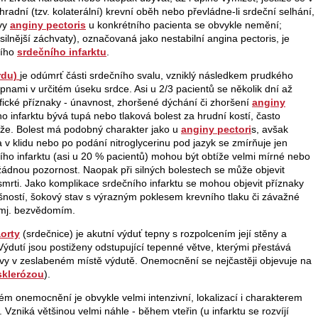
radní (tzv. kolaterální) krevní oběh nebo převládne-li srdeční selhání,
evy
anginy pectoris
u konkrétního pacienta se obvykle nemění;
, silnější záchvaty), označovaná jako nestabilní angina pectoris, je
ního
srdečního infarktu
.
ardu)
je odúmrť části srdečního svalu, vzniklý následkem prudkého
pnami v určitém úseku srdce. Asi u 2/3 pacientů se několik dní až
fické příznaky - únavnost, zhoršené dýchání či zhoršení
anginy
 infarktu bývá tupá nebo tlaková bolest za hrudní kostí, často
paže. Bolest má podobný charakter jako u
anginy pectori
s, avšak
 a v klidu nebo po podání nitroglycerinu pod jazyk se zmírňuje jen
ho infarktu (asi u 20 % pacientů) mohou být obtíže velmi mírné nebo
žádnou pozornost. Naopak při silných bolestech se může objevit
 smrti. Jako komplikace srdečního infarktu se mohou objevit příznaky
ností, šokový stav s výrazným poklesem krevního tlaku či závažné
 mj. bezvědomím.
orty
(srdečnice) je akutní výduť tepny s rozpolcením její stěny a
ýdutí jsou postiženy odstupující tepenné větve, kterými přestává
 cévy v zeslabeném místě výdutě. Onemocnění se nejčastěji objevuje na
sklerózou
).
ém onemocnění je obvykle velmi intenzivní, lokalizací i charakterem
 Vzniká většinou velmi náhle - během vteřin (u infarktu se rozvíjí