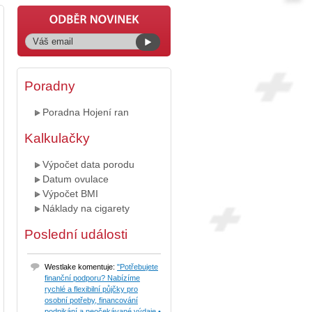
Poradny
Poradna Hojení ran
Kalkulačky
Výpočet data porodu
Datum ovulace
Výpočet BMI
Náklady na cigarety
Poslední události
Westlake komentuje:
"Potřebujete
finanční podporu? Nabízíme
rychlé a flexibilní půjčky pro
osobní potřeby, financování
podnikání a neočekávané výdaje.•