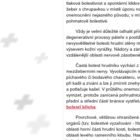
tlaková bolestivost a spontánní klidov
žeber s chrupavkou v místě úponu na 
onemocnění nejasného původu; v míst
pohmatově bolestivé.
Vždy je velmi důležité odhalit p
degenerativní procesy páteře s posti
nevysvětlitelné bolesti hrudní stěny 
výsevem kožní vyrážky. Nádory a záně
vzdálenější oblasti nervově zásobe
Častá bolest hrudníku vychází z 
mezižeberními nervy. Vyvolávajícím m
píchavého či bodavého charakteru, vě
při kašli a zívání a lze ji zmírnit z
a potlačuje kašel. V průběhu onemocn
vymizet, protože zanícená pohrudnice s
přední a střední částí bránice vystře
bolestí břicha
.
Povrchové, většinou ohraničené b
orgánů (tzv. bolestivé vyzařování - H
oblasti horní části hrudní kosti, bole
oblasti levého ramenního kloubu. Ha