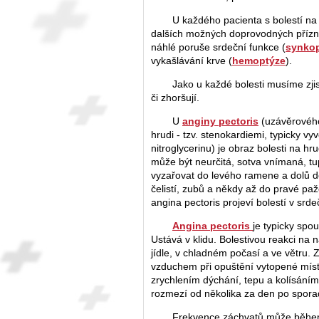
U každého pacienta s bolestí na
dalších možných doprovodných přízna
náhlé poruše srdeční funkce (
synko
vykašlávání krve (
hemoptýze
).
Jako u každé bolesti musíme zjisti
či zhoršují.
U
anginy pectoris
(uzávěrového
hrudi - tzv. stenokardiemi, typicky 
nitroglycerinu) je obraz bolesti na hru
může být neurčitá, sotva vnímaná, tu
vyzařovat do levého ramene a dolů do
čelistí, zubů a někdy až do pravé pa
angina pectoris projeví bolestí v srde
Angina pectoris
je typicky spou
Ustává v klidu. Bolestivou reakci n
jídle, v chladném počasí a ve větru.
vzduchem při opuštění vytopené místno
zrychlením dýchání, tepu a kolísáním
rozmezí od několika za den po sporadi
Frekvence záchvatů může během ž