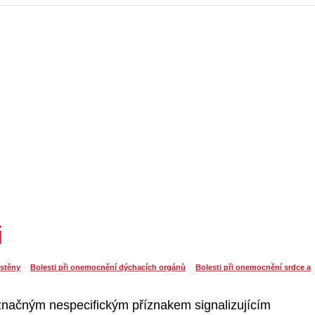
i
 stěny
Bolesti při onemocnění dýchacích orgánů
Bolesti při onemocnění srdce a
značným nespecifickým příznakem signalizujícím