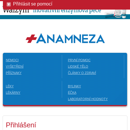
Přihlásit se pomocí
NEMOCI
PRVNÍ POMOC
VYŠETŘENÍ
LIDSKÉ TĚLO
PŘÍZNAKY
ČLÁNKY O ZDRAVÍ
LÉKY
BYLINKY
LÉKÁRNY
ÉČKA
LABORATORNÍ HODNOTY
Přihlášení