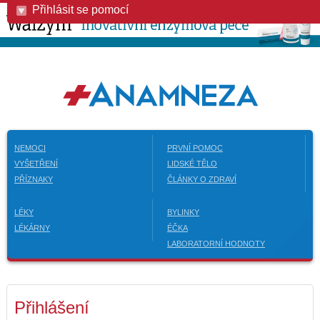
Přihlásit se pomocí
NEMOCI
PRVNÍ POMOC
VYŠETŘENÍ
LIDSKÉ TĚLO
PŘÍZNAKY
ČLÁNKY O ZDRAVÍ
LÉKY
BYLINKY
LÉKÁRNY
ÉČKA
LABORATORNÍ HODNOTY
Přihlášení