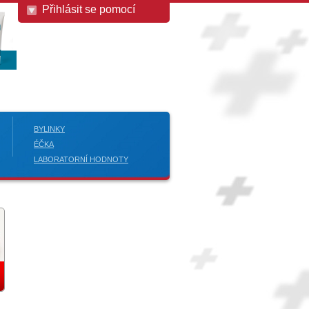
Přihlásit se pomocí
BYLINKY
ÉČKA
LABORATORNÍ HODNOTY