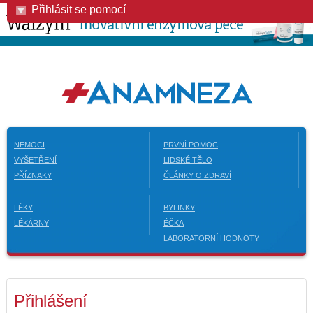
Přihlásit se pomocí
NEMOCI
PRVNÍ POMOC
VYŠETŘENÍ
LIDSKÉ TĚLO
PŘÍZNAKY
ČLÁNKY O ZDRAVÍ
LÉKY
BYLINKY
LÉKÁRNY
ÉČKA
LABORATORNÍ HODNOTY
Přihlášení