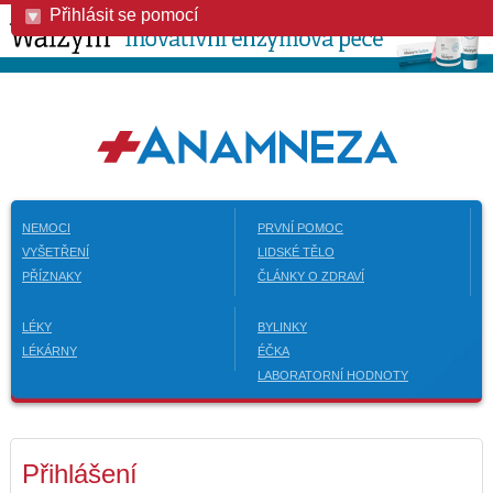
Přihlásit se pomocí
NEMOCI
PRVNÍ POMOC
VYŠETŘENÍ
LIDSKÉ TĚLO
PŘÍZNAKY
ČLÁNKY O ZDRAVÍ
LÉKY
BYLINKY
LÉKÁRNY
ÉČKA
LABORATORNÍ HODNOTY
Přihlášení