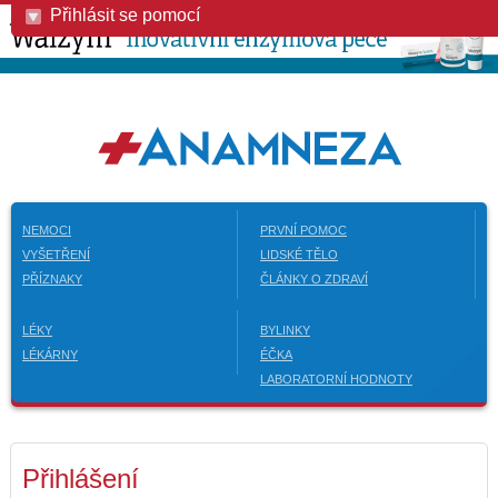
Přihlásit se pomocí
NEMOCI
PRVNÍ POMOC
VYŠETŘENÍ
LIDSKÉ TĚLO
PŘÍZNAKY
ČLÁNKY O ZDRAVÍ
LÉKY
BYLINKY
LÉKÁRNY
ÉČKA
LABORATORNÍ HODNOTY
Přihlášení