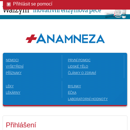
Přihlásit se pomocí
NEMOCI
PRVNÍ POMOC
VYŠETŘENÍ
LIDSKÉ TĚLO
PŘÍZNAKY
ČLÁNKY O ZDRAVÍ
LÉKY
BYLINKY
LÉKÁRNY
ÉČKA
LABORATORNÍ HODNOTY
Přihlášení