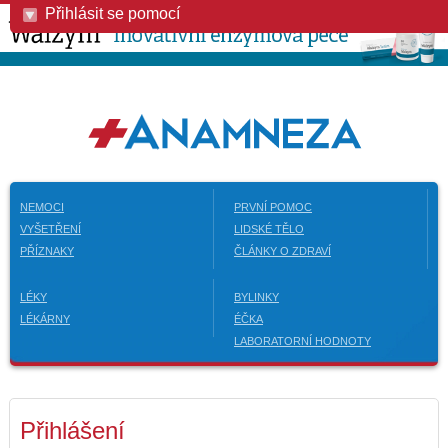
Přihlásit se pomocí
NEMOCI
PRVNÍ POMOC
VYŠETŘENÍ
LIDSKÉ TĚLO
PŘÍZNAKY
ČLÁNKY O ZDRAVÍ
LÉKY
BYLINKY
LÉKÁRNY
ÉČKA
LABORATORNÍ HODNOTY
Přihlášení