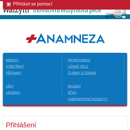
Přihlásit se pomocí
NEMOCI
PRVNÍ POMOC
VYŠETŘENÍ
LIDSKÉ TĚLO
PŘÍZNAKY
ČLÁNKY O ZDRAVÍ
LÉKY
BYLINKY
LÉKÁRNY
ÉČKA
LABORATORNÍ HODNOTY
Přihlášení