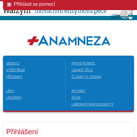
Přihlásit se pomocí
NEMOCI
PRVNÍ POMOC
VYŠETŘENÍ
LIDSKÉ TĚLO
PŘÍZNAKY
ČLÁNKY O ZDRAVÍ
LÉKY
BYLINKY
LÉKÁRNY
ÉČKA
LABORATORNÍ HODNOTY
Přihlášení