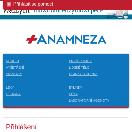
Přihlásit se pomocí
NEMOCI
PRVNÍ POMOC
VYŠETŘENÍ
LIDSKÉ TĚLO
PŘÍZNAKY
ČLÁNKY O ZDRAVÍ
LÉKY
BYLINKY
LÉKÁRNY
ÉČKA
LABORATORNÍ HODNOTY
Přihlášení