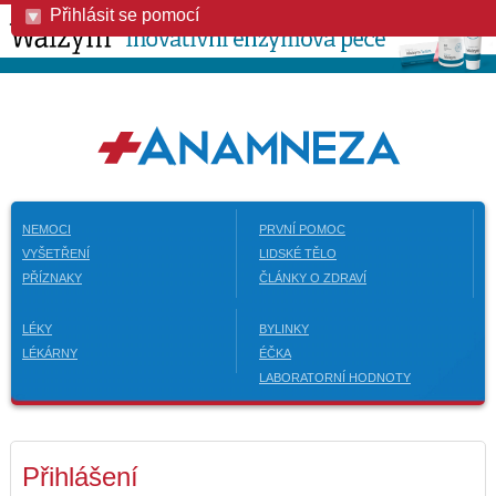
Přihlásit se pomocí
NEMOCI
PRVNÍ POMOC
VYŠETŘENÍ
LIDSKÉ TĚLO
PŘÍZNAKY
ČLÁNKY O ZDRAVÍ
LÉKY
BYLINKY
LÉKÁRNY
ÉČKA
LABORATORNÍ HODNOTY
Přihlášení