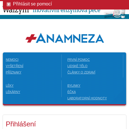
Přihlásit se pomocí
NEMOCI
PRVNÍ POMOC
VYŠETŘENÍ
LIDSKÉ TĚLO
PŘÍZNAKY
ČLÁNKY O ZDRAVÍ
LÉKY
BYLINKY
LÉKÁRNY
ÉČKA
LABORATORNÍ HODNOTY
Přihlášení