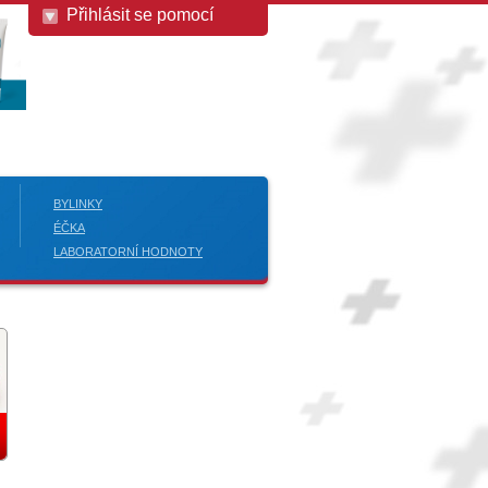
Přihlásit se pomocí
BYLINKY
ÉČKA
LABORATORNÍ HODNOTY