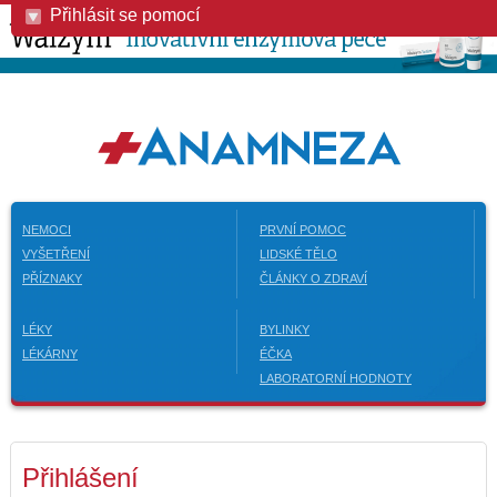
Přihlásit se pomocí
NEMOCI
PRVNÍ POMOC
VYŠETŘENÍ
LIDSKÉ TĚLO
PŘÍZNAKY
ČLÁNKY O ZDRAVÍ
LÉKY
BYLINKY
LÉKÁRNY
ÉČKA
LABORATORNÍ HODNOTY
Přihlášení