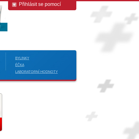
Přihlásit se pomocí
BYLINKY
ÉČKA
LABORATORNÍ HODNOTY