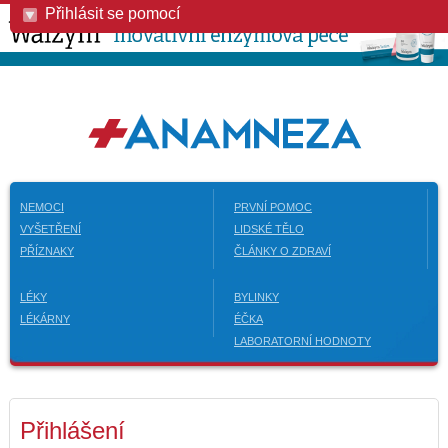
Přihlásit se pomocí
NEMOCI
PRVNÍ POMOC
VYŠETŘENÍ
LIDSKÉ TĚLO
PŘÍZNAKY
ČLÁNKY O ZDRAVÍ
LÉKY
BYLINKY
LÉKÁRNY
ÉČKA
LABORATORNÍ HODNOTY
Přihlášení