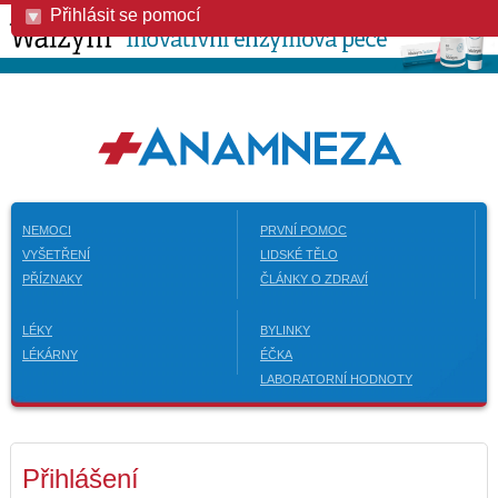
Přihlásit se pomocí
NEMOCI
PRVNÍ POMOC
VYŠETŘENÍ
LIDSKÉ TĚLO
PŘÍZNAKY
ČLÁNKY O ZDRAVÍ
LÉKY
BYLINKY
LÉKÁRNY
ÉČKA
LABORATORNÍ HODNOTY
Přihlášení