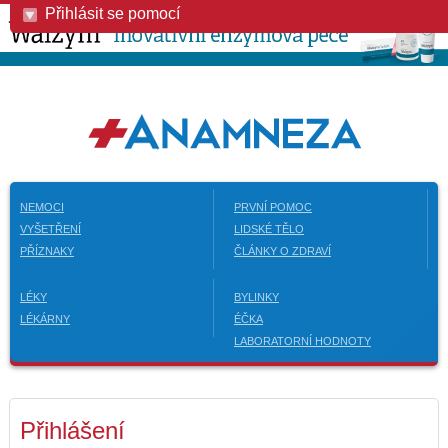
Přihlásit se pomocí
NEMOCI
PRVNÍ POMOC
VYŠETŘENÍ
LIDSKÉ TĚLO
PŘÍZNAKY
ČLÁNKY O ZDRAVÍ
LÉKY
BYLINKY
LÉKÁRNY
ÉČKA
LABORATORNÍ HODNOTY
Přihlášení