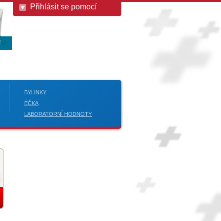
Přihlásit se pomocí
BYLINKY
ÉČKA
LABORATORNÍ HODNOTY