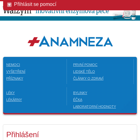
Přihlásit se pomocí
NEMOCI
PRVNÍ POMOC
VYŠETŘENÍ
LIDSKÉ TĚLO
PŘÍZNAKY
ČLÁNKY O ZDRAVÍ
LÉKY
BYLINKY
LÉKÁRNY
ÉČKA
LABORATORNÍ HODNOTY
Přihlášení