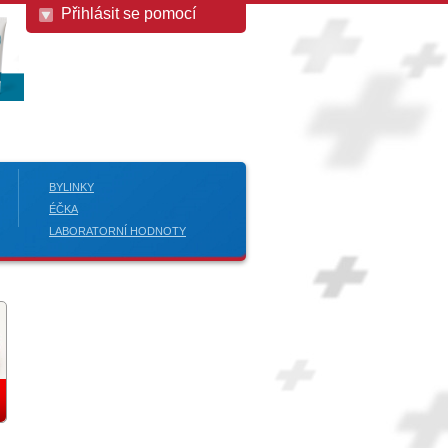
Přihlásit se pomocí
BYLINKY
ÉČKA
LABORATORNÍ HODNOTY