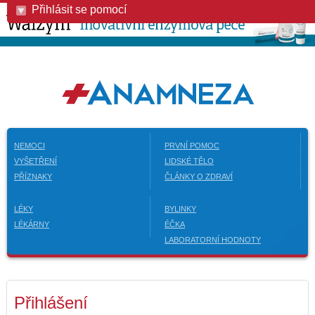
Přihlásit se pomocí
NEMOCI
PRVNÍ POMOC
VYŠETŘENÍ
LIDSKÉ TĚLO
PŘÍZNAKY
ČLÁNKY O ZDRAVÍ
LÉKY
BYLINKY
LÉKÁRNY
ÉČKA
LABORATORNÍ HODNOTY
Přihlášení