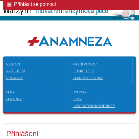
Přihlásit se pomocí
NEMOCI
PRVNÍ POMOC
VYŠETŘENÍ
LIDSKÉ TĚLO
PŘÍZNAKY
ČLÁNKY O ZDRAVÍ
LÉKY
BYLINKY
LÉKÁRNY
ÉČKA
LABORATORNÍ HODNOTY
Přihlášení