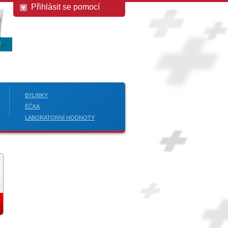
Přihlásit se pomocí
BYLINKY
ÉČKA
LABORATORNÍ HODNOTY