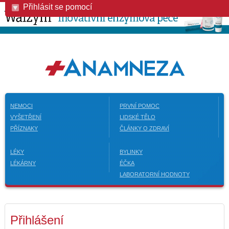
Přihlásit se pomocí
NEMOCI
PRVNÍ POMOC
VYŠETŘENÍ
LIDSKÉ TĚLO
PŘÍZNAKY
ČLÁNKY O ZDRAVÍ
LÉKY
BYLINKY
LÉKÁRNY
ÉČKA
LABORATORNÍ HODNOTY
Přihlášení