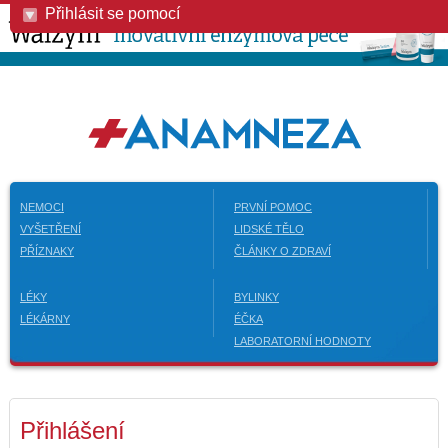
Přihlásit se pomocí
NEMOCI
PRVNÍ POMOC
VYŠETŘENÍ
LIDSKÉ TĚLO
PŘÍZNAKY
ČLÁNKY O ZDRAVÍ
LÉKY
BYLINKY
LÉKÁRNY
ÉČKA
LABORATORNÍ HODNOTY
Přihlášení