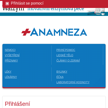
Přihlásit se pomocí
NEMOCI
PRVNÍ POMOC
VYŠETŘENÍ
LIDSKÉ TĚLO
PŘÍZNAKY
ČLÁNKY O ZDRAVÍ
LÉKY
BYLINKY
LÉKÁRNY
ÉČKA
LABORATORNÍ HODNOTY
Přihlášení