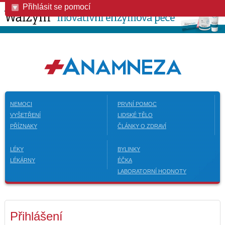
Přihlásit se pomocí
NEMOCI
PRVNÍ POMOC
VYŠETŘENÍ
LIDSKÉ TĚLO
PŘÍZNAKY
ČLÁNKY O ZDRAVÍ
LÉKY
BYLINKY
LÉKÁRNY
ÉČKA
LABORATORNÍ HODNOTY
Přihlášení