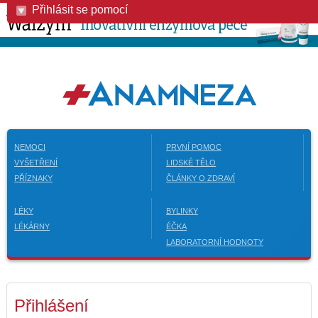
Přihlásit se pomocí
NEMOCI
PRVNÍ POMOC
VYŠETŘENÍ
LIDSKÉ TĚLO
PŘÍZNAKY
ČLÁNKY O ZDRAVÍ
LÉKY
BYLINKY
LÉKÁRNY
ÉČKA
LABORATORNÍ HODNOTY
Přihlášení