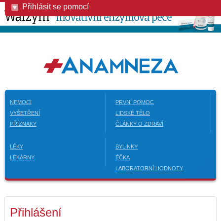
Přihlásit se pomocí
NEMOCI
PRVNÍ POMOC
VYŠETŘENÍ
LIDSKÉ TĚLO
PŘÍZNAKY
ČLÁNKY O ZDRAVÍ
LÉKY
BYLINKY
LÉKÁRNY
ÉČKA
LABORATORNÍ HODNOTY
Přihlášení