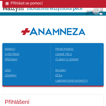
Přihlásit se pomocí
NEMOCI
PRVNÍ POMOC
VYŠETŘENÍ
LIDSKÉ TĚLO
PŘÍZNAKY
ČLÁNKY O ZDRAVÍ
LÉKY
BYLINKY
LÉKÁRNY
ÉČKA
LABORATORNÍ HODNOTY
Přihlášení