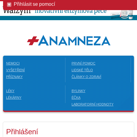
Přihlásit se pomocí
NEMOCI
PRVNÍ POMOC
VYŠETŘENÍ
LIDSKÉ TĚLO
PŘÍZNAKY
ČLÁNKY O ZDRAVÍ
LÉKY
BYLINKY
LÉKÁRNY
ÉČKA
LABORATORNÍ HODNOTY
Přihlášení