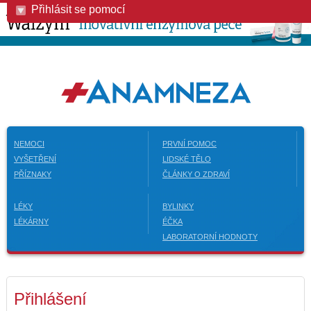
Přihlásit se pomocí
NEMOCI
PRVNÍ POMOC
VYŠETŘENÍ
LIDSKÉ TĚLO
PŘÍZNAKY
ČLÁNKY O ZDRAVÍ
LÉKY
BYLINKY
LÉKÁRNY
ÉČKA
LABORATORNÍ HODNOTY
Přihlášení