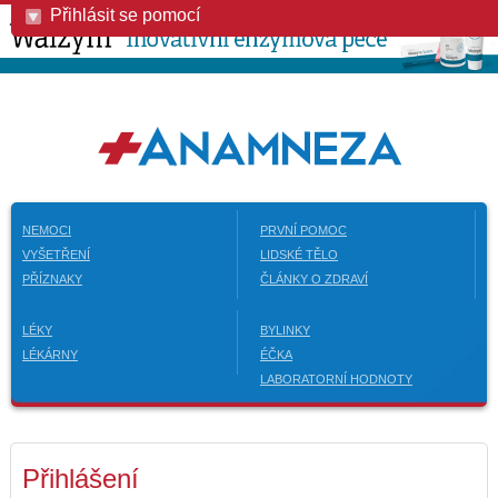
Přihlásit se pomocí
NEMOCI
PRVNÍ POMOC
VYŠETŘENÍ
LIDSKÉ TĚLO
PŘÍZNAKY
ČLÁNKY O ZDRAVÍ
LÉKY
BYLINKY
LÉKÁRNY
ÉČKA
LABORATORNÍ HODNOTY
Přihlášení