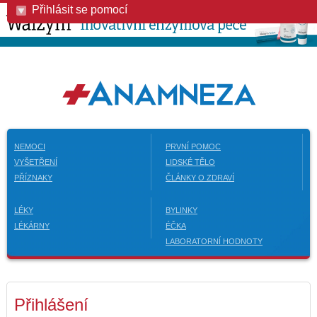
Přihlásit se pomocí
NEMOCI
PRVNÍ POMOC
VYŠETŘENÍ
LIDSKÉ TĚLO
PŘÍZNAKY
ČLÁNKY O ZDRAVÍ
LÉKY
BYLINKY
LÉKÁRNY
ÉČKA
LABORATORNÍ HODNOTY
Přihlášení