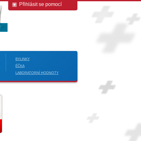
Přihlásit se pomocí
BYLINKY
ÉČKA
LABORATORNÍ HODNOTY