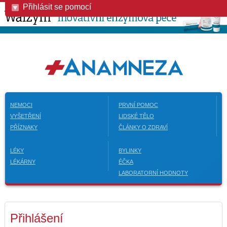
Přihlásit se pomocí
NEMOCI
PRVNÍ POMOC
VYŠETŘENÍ
LIDSKÉ TĚLO
PŘÍZNAKY
ČLÁNKY O ZDRAVÍ
LÉKY
BYLINKY
LÉKÁRNY
ÉČKA
LABORATORNÍ HODNOTY
Přihlášení