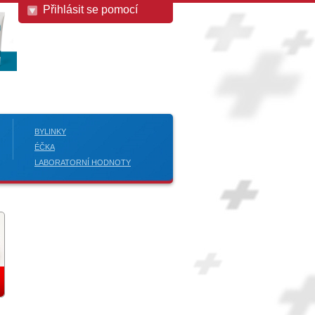
Přihlásit se pomocí
BYLINKY
ÉČKA
LABORATORNÍ HODNOTY