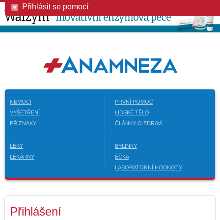
Přihlásit se pomocí
NEMOCI
PRVNÍ POMOC
VYŠETŘENÍ
LIDSKÉ TĚLO
PŘÍZNAKY
ČLÁNKY O ZDRAVÍ
LÉKY
BYLINKY
LÉKÁRNY
ÉČKA
LABORATORNÍ HODNOTY
Přihlášení