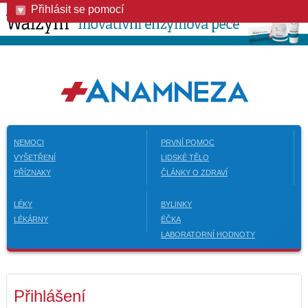
Přihlásit se pomocí
NEMOCI
PRVNÍ POMOC
VYŠETŘENÍ
LIDSKÉ TĚLO
PŘÍZNAKY
ČLÁNKY O ZDRAVÍ
LÉKY
BYLINKY
LÉKÁRNY
ÉČKA
LABORATORNÍ HODNOTY
Přihlášení