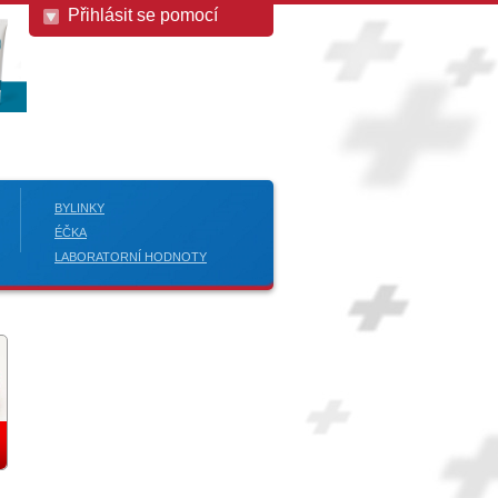
Přihlásit se pomocí
BYLINKY
ÉČKA
LABORATORNÍ HODNOTY